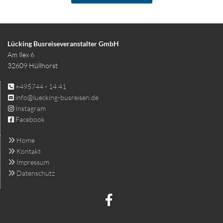
Lücking Busreiseveranstalter GmbH
Am Ilex 6
32609 Hüllhorst
+495744 - 14 41

info@luecking-busreisen.de

Instagram

Facebook

Home

Kontakt

Impressum

Datenschutz
