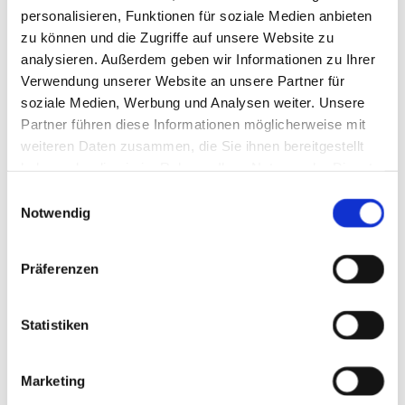
personalisieren, Funktionen für soziale Medien anbieten
zu können und die Zugriffe auf unsere Website zu
analysieren. Außerdem geben wir Informationen zu Ihrer
Verwendung unserer Website an unsere Partner für
soziale Medien, Werbung und Analysen weiter. Unsere
Linien- und Schülerverkehr
Partner führen diese Informationen möglicherweise mit
weiteren Daten zusammen, die Sie ihnen bereitgestellt
Mit unseren Niederflurfahrzeugen sind wir im Linien-
haben oder die sie im Rahmen Ihrer Nutzung der Dienste
und Schülerverkehr und dem SEV in NRW und
gesammelt haben.
E
Niedersachsen unterwegs.
Notwendig
i
n
Mehr erfahren
w
Präferenzen
i
l
l
Statistiken
i
g
Marketing
u