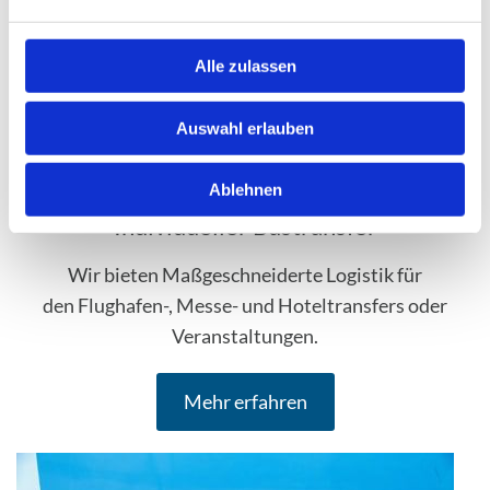
n
g
s
Alle zulassen
a
u
Auswahl erlauben
s
w
Ablehnen
a
h
Individueller Bustransfer
l
Wir bieten Maßgeschneiderte Logistik für
den Flughafen-, Messe- und Hoteltransfers oder
Veranstaltungen.
Mehr erfahren