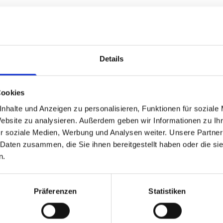
Geschäftsführung: Britta 
Details
Ust - ID: DE 187 410 0670
Handelsregister: HRB 840
Cookies
Amtsgericht Bad Oeynhau
nhalte und Anzeigen zu personalisieren, Funktionen für soziale
Website zu analysieren. Außerdem geben wir Informationen zu I
r soziale Medien, Werbung und Analysen weiter. Unsere Partner
 Daten zusammen, die Sie ihnen bereitgestellt haben oder die s
n.
-Verfahren zur Beilegung von Streitigkeiten zwischen Unt
/ec.europa.eu/consumers/odr/
Präferenzen
Statistiken
 sich nicht an einem Streitbeilegungsverfahren vor einer 