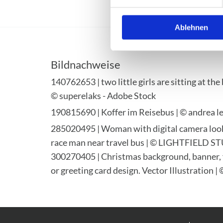
Ablehnen
Bildnachweise
140762653 | two little girls are sitting at the 
© superelaks - Adobe Stock
190815690 | Koffer im Reisebus | © andrea 
285020495 | Woman with digital camera loo
race man near travel bus | © LIGHTFIELD S
300270405 | Christmas background, banner, 
or greeting card design. Vector Illustration |