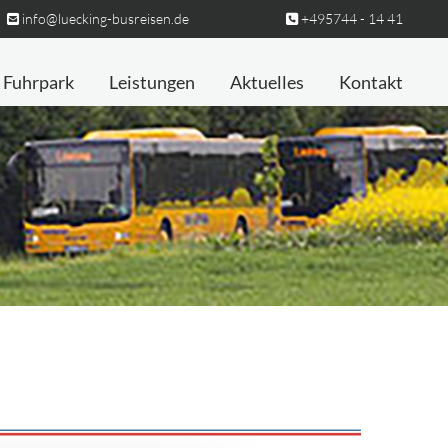
info@luecking-busreisen.de
+495744 - 14 41


Fuhrpark
Leistungen
Aktuelles
Kontakt