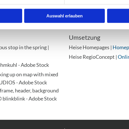
Auswahl erlauben
Umsetzung
bus stop in the spring |
Heise Homepages |
Homepa
Heise RegioConcept |
Onli
lehmkuhl - Adobe Stock
king up on map with mixed
TUDIOS - Adobe Stock
frame, header, background
 © blinkblink - Adobe Stock