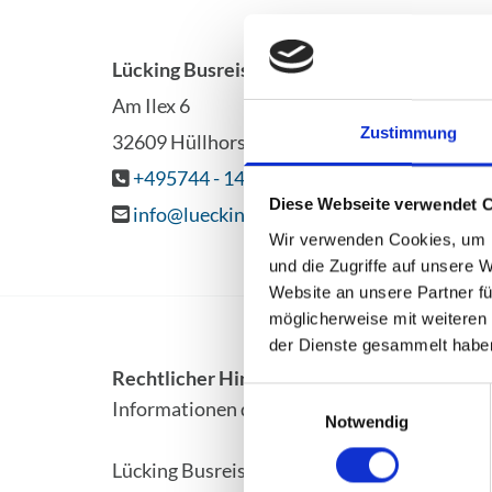
Lücking Busreiseveranstalter GmbH
Am Ilex 6
Zustimmung
32609 Hüllhorst
+495744 - 14 41

Diese Webseite verwendet 
info@luecking-busreisen.de

Wir verwenden Cookies, um I
und die Zugriffe auf unsere 
Website an unsere Partner fü
möglicherweise mit weiteren
der Dienste gesammelt habe
Rechtlicher Hinweis:
Die EU hat ein Online
Einwilligungsauswahl
Informationen dazu finden Sie unter
https:/
Notwendig
Lücking Busreiseveranstalter GmbH beteiligt